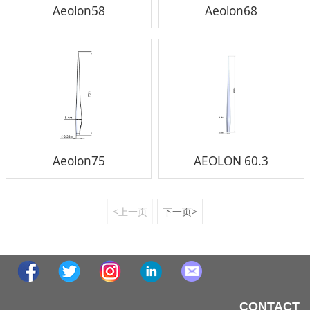
Aeolon58
Aeolon68
Aeolon75
AEOLON 60.3
<上一页
下一页>
CONTACT