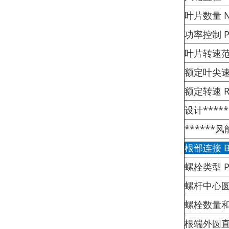
叶片数量 Nu
功率控制 Po
叶片转速范围
额定叶尖速度 
额定转速 Ra
设计******
******风能
根部连接 Bla
螺栓类型 Pr
螺杆中心圆直径 
螺栓数量和规格 
根端外圆直径 O