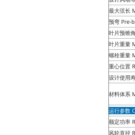
最大弦长 Ma
预弯 Pre-
叶片预锥角 Pr
叶片重量 Mas
螺栓重量 Ma
重心位置 Rad
设计使用寿命 
材料体系 M
运行参数 Ope
额定功率 Ra
风轮直径 Ro