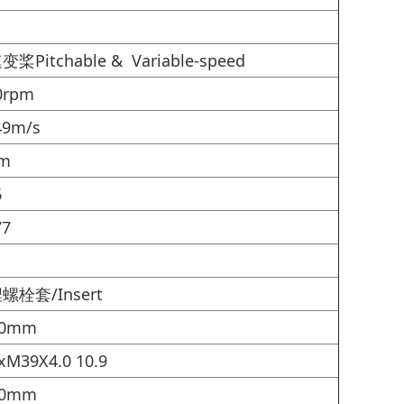
桨Pitchable & Variable-speed
0rpm
49m/s
pm
6
77
螺栓套/Insert
00mm
xM39X4.0 10.9
10mm