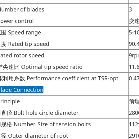
mber of blades
3
wer control
变速变
 Speed range
5-1
Rated tip speed
90.
ted rotor speed
9r
尖速比 Optimal tip speed ratio
11.
利用系数 Performance coefficient at TSR-opt
0.4
de Connection
inciple
预埋
Bolt hole circle diameter
28
Number, Size of tension bolts
112
uter diameter of root
29