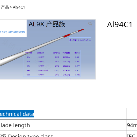
4C1
有产品
>
Al94C1
Al94C1
hnical data
ade length
94
Design type class
IEC