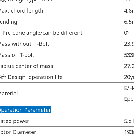
x. chord length
4.8
bending
6.5
e-cone angle/can be different
0°
s without T-Bolt
23.
ss of T-bolt
533
ius center of mass
27.
Design operation life
20y
E/
aterial
Epo
ration Parameter
ted power
5.x
tor Diameter
19