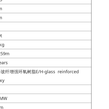
m
m
9t
kg
259m
ears
H-玻纤增强环氧树脂E/H-glass reinforced
xy
 MW
3m