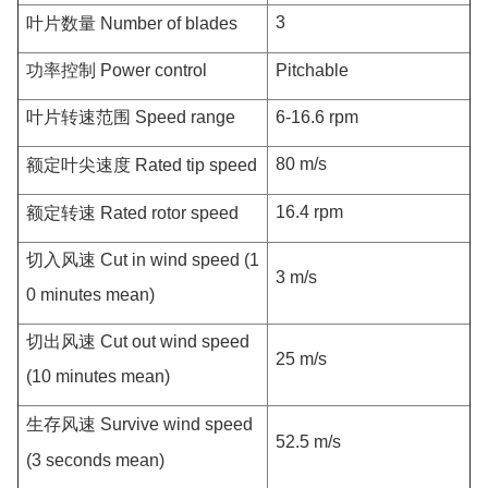
3
叶片数量
Number of blades
功率控制
Power control
Pitchable
叶片转速范围
Speed range
6-16.6 rpm
80 m/s
额定叶尖速度
Rated tip speed
16.4 rpm
额定转速
Rated rotor speed
切入风速
Cut in wind speed (1
3 m/s
0 minutes mean)
切出风速
Cut out wind speed
25 m/s
(10 minutes mean)
生存风速
Survive wind speed
52.5 m/s
(3 seconds mean)