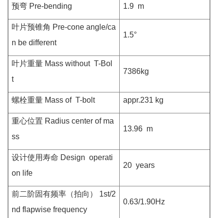
预弯
Pre-bending
1.9 m
叶片预锥角
Pre-cone angle/ca
1.5°
n be different
叶片重量
Mass without T-Bol
7386kg
t
螺栓重量
Mass of T-bolt
appr.231 kg
重心位置
Radius center of ma
13.96 m
ss
设计使用寿命
Design operati
20 years
on life
前二阶固有频率（拍向）
1st/2
0.63/1.90Hz
nd flapwise frequency